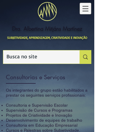
Dra. Albertina Mitjáns Martínez
SUBJETIVIDADE, APRENDIZAGEM, CRIATIVIDADE E INOVAÇÃO
Consultorias e Serviços
Os integrantes do grupo estão habilitados a
prestar os seguintes serviços profissionais:
Consultoria e Supervisão Escolar
Supervisão de Cursos e Programas
Projetos de Criatividade e Inovação
Desenvolvimento de equipes de trabalho
Consultoria em Educação Empresarial
Cursos e Palestras sobre Subjetividade,