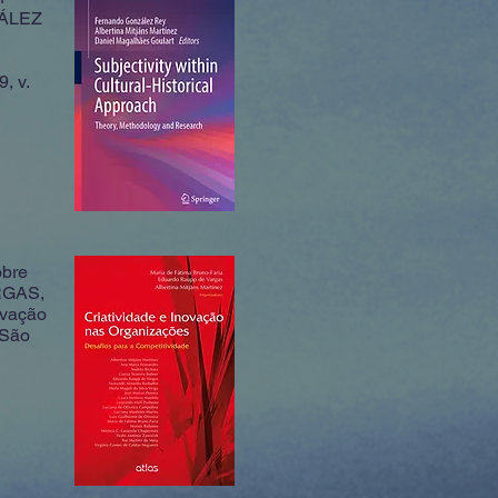
NZÁLEZ
, v.
obre
ARGAS,
ovação
.São