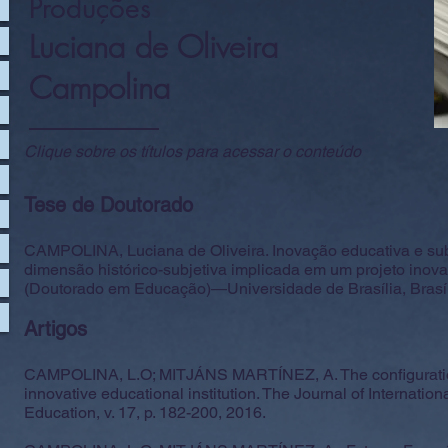
Produções
Luciana de Oliveira
Campolina
Clique sobre os títulos para acessar o conteúdo
Tese de Doutorado
CAMPOLINA, Luciana de Oliveira. Inovação educativa e subj
dimensão histórico-subjetiva implicada em um projeto inovado
(Doutorado em Educação)—Universidade de Brasília, Brasíl
Artigos
CAMPOLINA, L.O; MITJÁNS MARTÍNEZ, A. The configuration o
innovative educational institution. The Journal of Internati
Education, v. 17, p. 182-200, 2016.