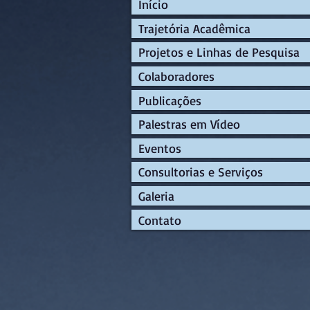
Início
Trajetória Acadêmica
Projetos e Linhas de Pesquisa
Colaboradores
Publicações
Palestras em Vídeo
Eventos
Consultorias e Serviços
Galeria
Contato