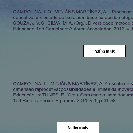
CAMPOLINA, L.O ; MITJÁNS MARTÍNEZ, A. . Processos 
educativa: um estudo de caso com base na epistemologia 
SOUZA, J. V. S.; SILVA, M. A. (Org.). Diversidade metodo
Educaçao. 1ed.Campinas: Autores Associados, 2013, v. 1,
Saiba mais
CAMPOLINA, L. ; MITJÁNS MARTÍNEZ, A. A escola na 
dimensão reprodutiva: possibilidades e limites da inovaç
Educação. In: TUNES, E. (Org.). Sem escola, sem docume
1ed.Rio de Janeiro: E-papers, 2011, v. 1, p. 31-58.
Saiba mais