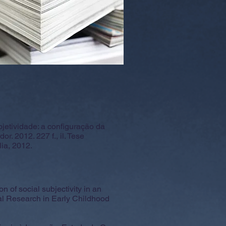
etividade: a configuração da
r. 2012. 227 f., il. Tese
ia, 2012.
f social subjectivity in an
onal Research in Early Childhood