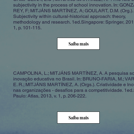
subjectivity in the process of school innovation. In: GO
REY, F; MITJÁNS MARTÍNEZ, A; GOULART, D.M. (Org.).
Subjectivity within cultural-historical approach: theory,
methodology and research. 1ed.Singapore: Springer, 2019
1, p. 101-115.
Saiba mais
CAMPOLINA, L.; MITJÁNS MARTÍNEZ, A. A pesquisa s
inovação educativa no Brasil. In: BRUNO-FARIA, M.; V
E. R.; MITJÁNS MARTÍNEZ, A. (Orgs.). Criatividade e In
nas organizações - desafios para a competitividade. 1ed
Paulo: Atlas, 2013, v. 1, p. 206-222.
Saiba mais