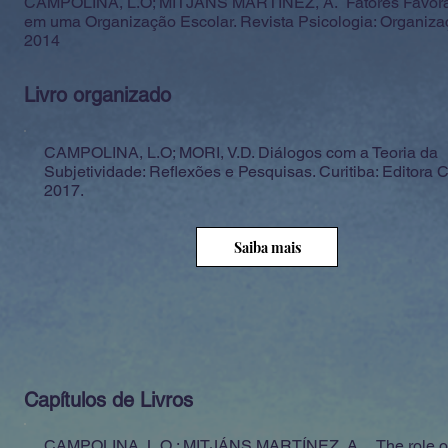
CAMPOLINA, L.O; MITJÁNS MARTÍNEZ, A. Fatores Favoráv
em uma Organização Escolar. Revista Psicologia: Organizaçõ
2014
Livro organizado
CAMPOLINA, L.O; MORI, V.D. Diálogos com a Teoria da
Subjetividade: Reflexões e Pesquisas. Curitiba: Editora 
2017.
Saiba mais
Capítulos de Livros
CAMPOLINA, L.O ; MITJÁNS MARTÍNEZ, A. . The role o