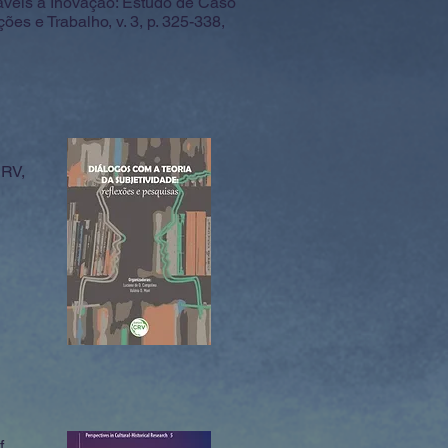
eis à Inovação: Estudo de Caso
es e Trabalho, v. 3, p. 325-338,
CRV,
f