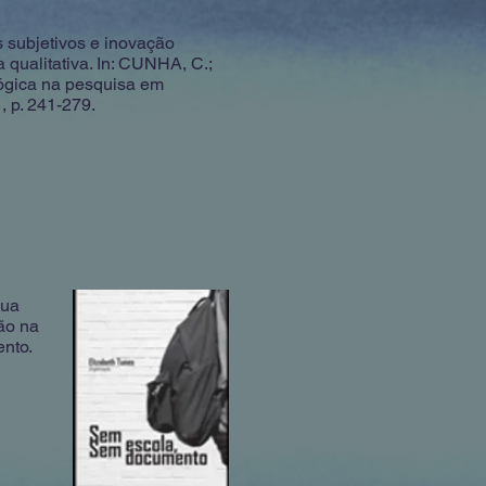
subjetivos e inovação
qualitativa. In: CUNHA, C.;
lógica na pesquisa em
 p. 241-279.
sua
ão na
nto.